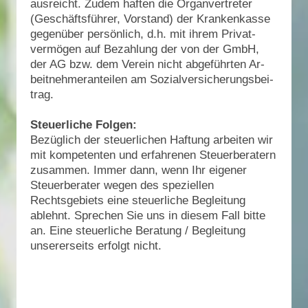
ausreicht. Zudem haften die Organvertreter
(Geschäftsführer, Vorstand) der Kran­ken­kas­se
ge­genüber persönlich, d.h. mit ih­rem Pri­vat­
vermögen auf Be­zah­lung der von der GmbH,
der AG bzw. dem Ver­ein nicht ab­geführ­ten Ar­
beit­neh­mer­an­tei­len am So­zi­al­ver­si­che­rungs­bei­
trag.
Steuerliche Folgen:
Bezüglich der steuerlichen Haftung arbeiten wir
mit kompetenten und erfahrenen Steuerberatern
zusammen. Immer dann, wenn Ihr eigener
Steuerberater wegen des speziellen
Rechtsgebiets eine steuerliche Begleitung
ablehnt. Sprechen Sie uns in diesem Fall bitte
an. Eine steuerliche Beratung / Begleitung
unsererseits erfolgt nicht.